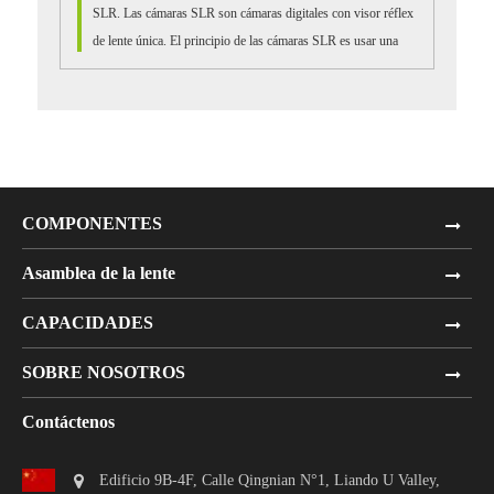
SLR. Las cámaras SLR son cámaras digitales con visor réflex
de lente única. El principio de las cámaras SLR es usar una
sola lente para ver la vista y la luz ...
COMPONENTES
Asamblea de la lente
CAPACIDADES
SOBRE NOSOTROS
Contáctenos
Edificio 9B-4F, Calle Qingnian N°1, Liando U Valley,