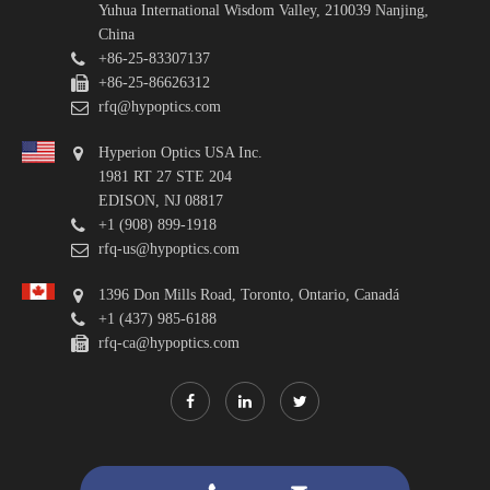
Yuhua International Wisdom Valley, 210039 Nanjing,
China
+86-25-83307137
+86-25-86626312
rfq@hypoptics.com
Hyperion Optics USA Inc.
1981 RT 27 STE 204
EDISON, NJ 08817
+1 (908) 899-1918
rfq-us@hypoptics.com
1396 Don Mills Road, Toronto, Ontario, Canadá
+1 (437) 985-6188
rfq-ca@hypoptics.com