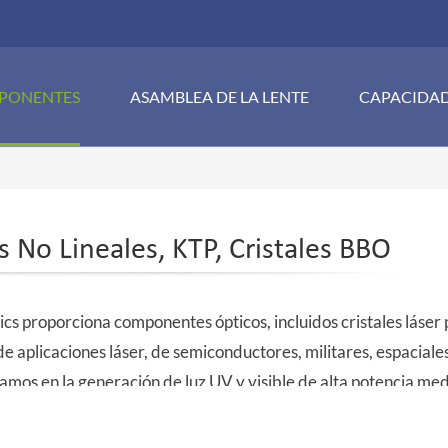
PONENTES
ASAMBLEA DE LA LENTE
CAPACIDA
es No Lineales, KTP, Cristales BBO
cs proporciona componentes ópticos, incluidos cristales láser
 aplicaciones láser, de semiconductores, militares, espaciales
amos en la generación de luz UV y visible de alta potencia med
oductos no lineales de alta calidad que cumplen con las especi
tes.