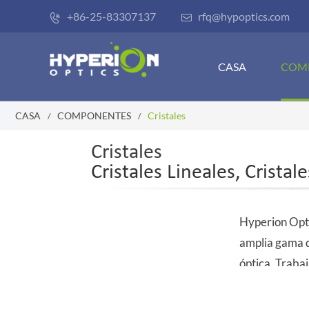
+86-25-83307137
rfq@hypoptics.com


CASA
COM
CASA
COMPONENTES
Cristales
Cristales
Cristales Lineales, Cristal
Hyperion Opti
amplia gama de
óptica. Trabaj
entrega de pr
nuestros clien