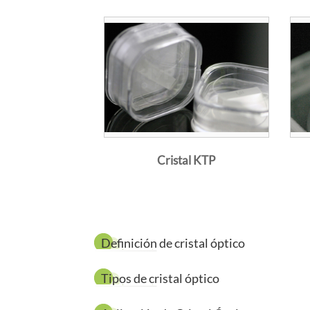
Nuestra soluc
Nd YAG crysta
recubrimiento
El
cristal KTP
frecuencia del
Cristal KTP
grandes coefi
de salida, te
alto coeficien
mérito, estas
Definición de cristal óptico
electroópticas
Tipos de cristal óptico
Ventajas de K