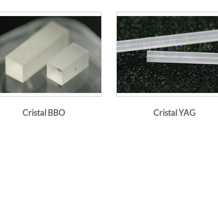
ión de cristales incluye BBO, BIBO, KTP, anti gray tracking K
l and wafer y mucho más. Con precisión de 1/10 lambda, opci
, precios competitivos.
se utiliza principalmente como cristales no lineales para duplic
 cristal Nd:YAG de estado sólido o el cristal Nd:YVO4 láser, y
Cristal BBO
Cristal YAG
cientes ópticos no lineales, amplio ancho de banda angular y 
mperatura amplia y ancho de banda espectral. El cristal KTP ta
te electroóptico (E-O) y una constante dieléctrica baja, y una g
 características hacen que también se use ampliamente en apli
.
TP Crystal: