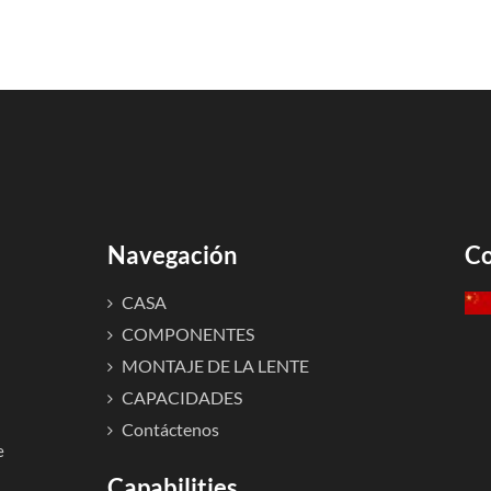
s ópticos no lineales grandes (NLO)
 de banda angular y pequeño ángulo de salida
a amplia y ancho de banda espectral
iente electro-óptico (E-O) y baja constante dieléctrica
 de mérito para un modulador de guía de onda óptica
ópico, buenas propiedades químicas y mecánicas
Navegación
Co
CASA
COMPONENTES
MONTAJE DE LA LENTE
CAPACIDADES
Contáctenos
e
Capabilities