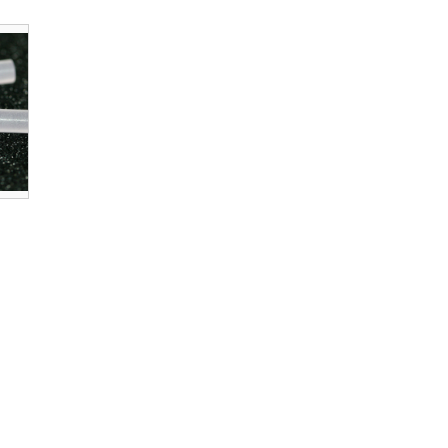
TP, LiNbO3,
ones con o sin
ar la
a que tiene
pequeño ángulo
mbién tiene un
ran cifra de
caciones