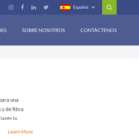
Español
DES
SOBRE NOSOTROS
CONTÁCTENOS
 para una
 y de fibra
iante la
ficaciones de
Learn More