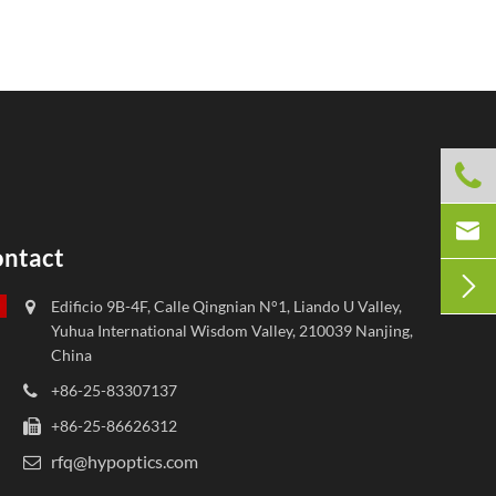


ntact

Edificio 9B-4F, Calle Qingnian N°1, Liando U Valley,
Yuhua International Wisdom Valley, 210039 Nanjing,
China
+86-25-83307137
+86-25-86626312
rfq@hypoptics.com