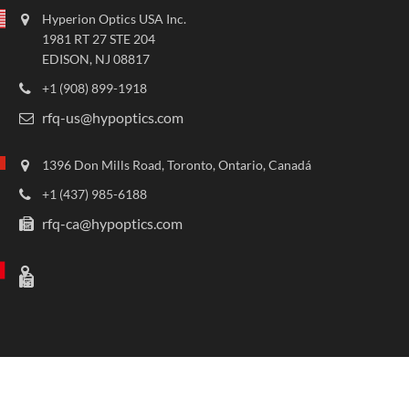
Hyperion Optics USA Inc.
1981 RT 27 STE 204
EDISON, NJ 08817
+1 (908) 899-1918
rfq-us@hypoptics.com
1396 Don Mills Road, Toronto, Ontario, Canadá
+1 (437) 985-6188
rfq-ca@hypoptics.com