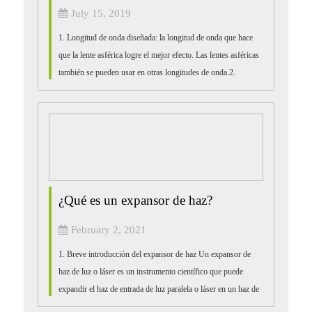
July 15, 2019
1. Longitud de onda diseñada: la longitud de onda que hace
que la lente asférica logre el mejor efecto. Las lentes asféricas
también se pueden usar en otras longitudes de onda.2.
Apertura numérica (NA): Mide el ángulo máximo de...
¿Qué es un expansor de haz?
February 2, 2021
1. Breve introducción del expansor de haz Un expansor de
haz de luz o láser es un instrumento científico que puede
expandir el haz de entrada de luz paralela o láser en un haz de
salida más grande. En cuanto al uso,...