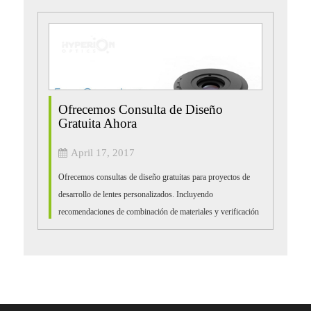
Ofrecemos Consulta de Diseño
Gratuita Ahora
April 17, 2017
Ofrecemos consultas de diseño gratuitas para proyectos de
desarrollo de lentes personalizados. Incluyendo
recomendaciones de combinación de materiales y verificación
de disponibilidad. Además, proporcionaremos consultoría de
ajuste de tolerancia flexible...