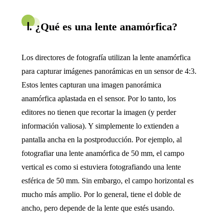
Ⅰ. ¿Qué es una lente anamórfica?
Los directores de fotografía utilizan la lente anamórfica
para capturar imágenes panorámicas en un sensor de 4:3.
Estos lentes capturan una imagen panorámica
anamórfica aplastada en el sensor. Por lo tanto, los
editores no tienen que recortar la imagen (y perder
información valiosa). Y simplemente lo extienden a
pantalla ancha en la postproducción. Por ejemplo, al
fotografiar una lente anamórfica de 50 mm, el campo
vertical es como si estuviera fotografiando una lente
esférica de 50 mm. Sin embargo, el campo horizontal es
mucho más amplio. Por lo general, tiene el doble de
ancho, pero depende de la lente que estés usando.