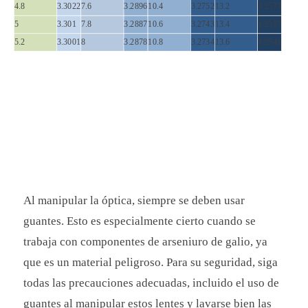
4.8
3.3022
7.6
3.2896
10.4
3.2752
13.2
3.2573
5
3.301
7.8
3.2887
10.6
3.2743
13.4
3.2557
5.2
3.3001
8
3.2878
10.8
3.2734
13.6
3.2541
Al manipular la óptica, siempre se deben usar
guantes. Esto es especialmente cierto cuando se
trabaja con componentes de arseniuro de galio, ya
que es un material peligroso. Para su seguridad, siga
todas las precauciones adecuadas, incluido el uso de
guantes al manipular estos lentes y lavarse bien las