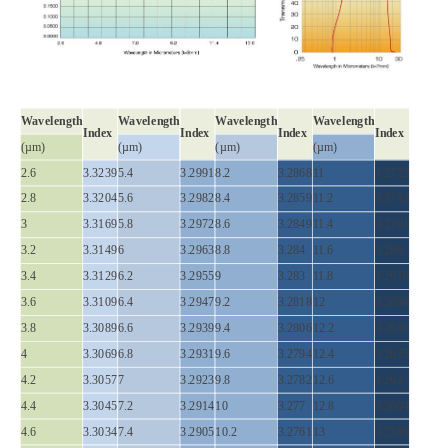
Wavelength
Wavelength
Wavelength
Wavelength
Index
Index
Index
Index
(µm)
(µm)
(µm)
(µm)
2.6
3.3239
5.4
3.2991
8.2
3.2868
11
3.2725
2.8
3.3204
5.6
3.2982
8.4
3.2859
11.2
3.2713
3
3.3169
5.8
3.2972
8.6
3.2849
11.4
3.2701
3.2
3.3149
6
3.2963
8.8
3.284
11.6
3.269
3.4
3.3129
6.2
3.2955
9
3.283
11.8
3.2678
3.6
3.3109
6.4
3.2947
9.2
3.2818
12
3.2666
3.8
3.3089
6.6
3.2939
9.4
3.2806
12.2
3.2651
4
3.3069
6.8
3.2931
9.6
3.2794
12.4
3.2635
4.2
3.3057
7
3.2923
9.8
3.2782
12.6
3.262
4.4
3.3045
7.2
3.2914
10
3.277
12.8
3.2604
4.6
3.3034
7.4
3.2905
10.2
3.2761
13
3.2589