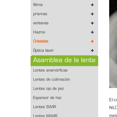
filtros
prismas
ventanas
Hazme
Cristales
Óptica láser
Asamblea de la lente
Lentes anamórficas
Lentes de colimación
Lentes ojo de pez
Expansor de haz
El c
NLO
Lentes SWIR
mejo
Lentes MWIR