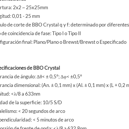
rtura: 2x2 ~ 25x25mm
gitud: 0,01 - 25 mm
ulo de corte de BBO Crystal q y f: determinado por diferente
 de coincidencia de fase: Tipo I o Tipo II
figuración final: Plano/Plano o Brewst/Brewst o Especificado
ecificaciones de BBO Crystal
rancia de ángulo: Δθ< ± 0,5°; Δφ< ±0,5°
rancia dimensional: (An. ± 0,1 mm) x (Al. ± 0,1 mm) x (L + 0,
nitud: <λ/8 a 633nm
dad de la superficie: 10/5 S/D
alelismo: < 20 segundos de arco
pendicularidad: < 5 minutos de arco
torsión de frente de onda: <λ/8 a 632,8nm