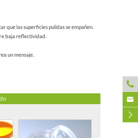
ar que las superficies pulidas se empañen.
re baja reflectividad.
enos un mensaje.


ado
