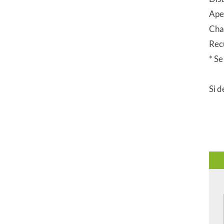
Ape
Cha
Recu
* Se
Si d