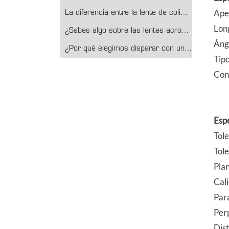
Ape
La diferencia entre la lente de colimación y la lente de expansión del haz y la lente de enfoque
Lon
¿Sabes algo sobre las lentes acromáticas?
Áng
¿Por qué elegimos disparar con una lente anamórfica?
Tipo
Con
Esp
Tole
Tole
Pla
Cali
Par
Per
Dis