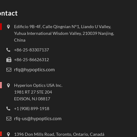
ntact
Edificio 9B-4F, Calle Qingnian N°1, Liando U Valley,
Yuhua International Wisdom Valley, 210039 Nanjing,
China
+86-25-83307137
+86-25-86626312
rfq@hypoptics.com
Hyperion Optics USA Inc.
1981 RT 27 STE 204
EDISON, NJ 08817
+1 (908) 899-1918
rfq-us@hypoptics.com
1396 Don Mills Road, Toronto, Ontario, Canadá