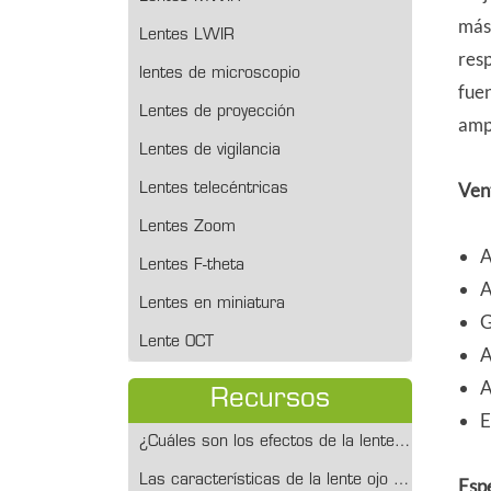
más
Lentes LWIR
res
lentes de microscopio
fuen
Lentes de proyección
amp
Lentes de vigilancia
Ven
Lentes telecéntricas
Lentes Zoom
A
Lentes F-theta
A
Lentes en miniatura
G
Lente OCT
A
A
Recursos
E
¿Cuáles son los efectos de la lente ojo de pez?
Las características de la lente ojo de pez y las escenas adecuadas para disparar
Esp