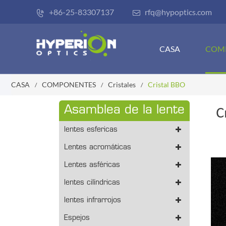
+86-25-83307137
rfq@hypoptics.com


CASA
COM
CASA
COMPONENTES
Cristales
Cristal BBO
Asamblea de la lente
C
lentes esfericas
Lentes acromáticas
Lentes asféricas
lentes cilíndricas
lentes infrarrojos
Espejos