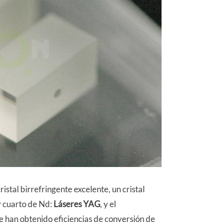
istal birrefringente excelente, un cristal
y cuarto de Nd:
Láseres YAG
, y el
e han obtenido eficiencias de conversión de