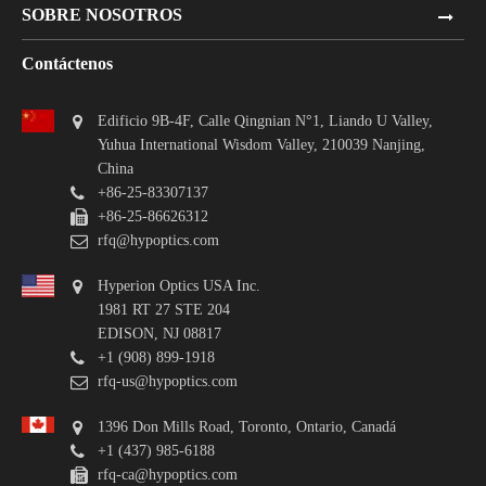
SOBRE NOSOTROS
Contáctenos
Edificio 9B-4F, Calle Qingnian N°1, Liando U Valley,
Yuhua International Wisdom Valley, 210039 Nanjing,
China
+86-25-83307137
+86-25-86626312
rfq@hypoptics.com
Hyperion Optics USA Inc.
1981 RT 27 STE 204
EDISON, NJ 08817
+1 (908) 899-1918
rfq-us@hypoptics.com
1396 Don Mills Road, Toronto, Ontario, Canadá
+1 (437) 985-6188
rfq-ca@hypoptics.com