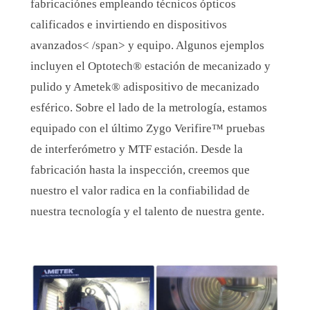
fabricación
es
empleando
técnicos ópticos
calificados
e invirtiendo en dispositivos
avanzados< /span>
y equipo. Algunos ejemplos
incluyen el
Optotech® estación de mecanizado y
pulido
y
Ametek®
a
dispositivo de mecanizado
esférico
. Sobre el lado de la metrología,
estamos
equipado con el último
Zygo
Verifire
™
pruebas
de interferómetro y MTF estación. Desde la
fabricación hasta la inspección, creemos
que
nuestro el valor radica en la confiabilidad de
nuestra tecnología y el talento de nuestra gente.