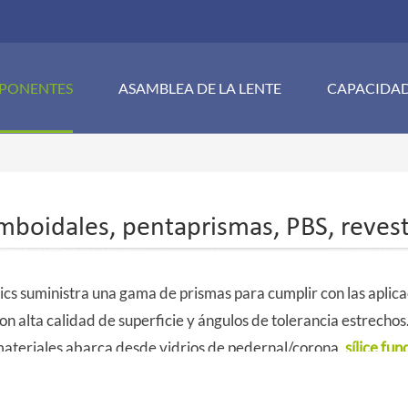
PONENTES
ASAMBLEA DE LA LENTE
CAPACIDA
mboidales, pentaprismas, PBS, reves
cs suministra una gama de prismas para cumplir con las aplic
on alta calidad de superficie y ángulos de tolerancia estrecho
materiales abarca desde vidrios de pedernal/corona,
sílice fu