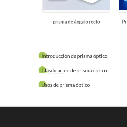
fáciles de mo
resistencia. P
prisma de ángulo recto
Pr
adecuadas a lo
Hyperion Opti
aplicaciones U
Introducción de prisma óptico
ajustados. Nu
CaF2, etc.
Clasificación de prisma óptico
Consejos sobr
Usos de prisma óptico
Para longi
de baja exp
tolerancia 