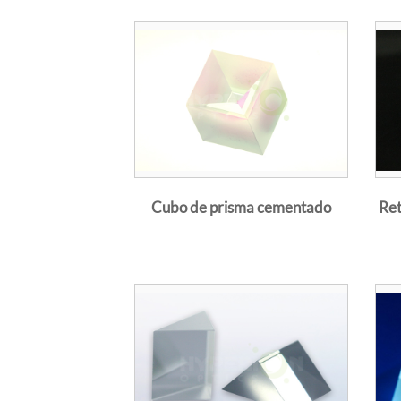
Para necesida
en las superf
felices de ayu
Los prismas de
180° desde dos
Cubo de prisma cementado
Ret
perpendicular 
interfaz vidri
Cuando la luz 
completamente 
reflexión tota
En comparació