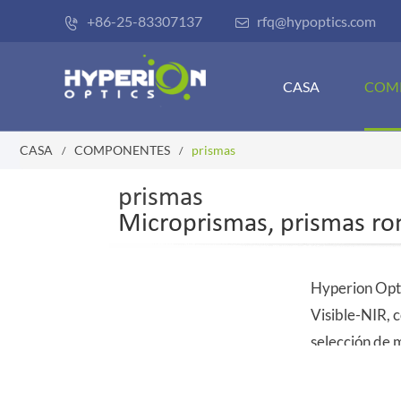
+86-25-83307137
rfq@hypoptics.com


CASA
COM
CASA
COMPONENTES
prismas
prismas
Microprismas, prismas ro
Hyperion Opti
Visible-NIR, c
selección de 
CaF2
, etc.