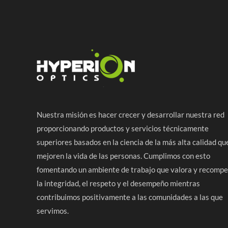
Para longi
rentables.
Para la lon
recoger.
El fluorur
Nuestra misión es hacer crecer y desarrollar nuestra red
es la mejor
proporcionando productos y servicios técnicamente
superiores basados en la ciencia de la más alta calidad qu
Hyperion Opti
mejoren la vida de las personas. Cumplimos con esto
los materiale
fomentando un ambiente de trabajo que valora y recomp
su demanda r
la integridad, el respeto y el desempeño mientras
contribuimos positivamente a las comunidades a las que
servimos.