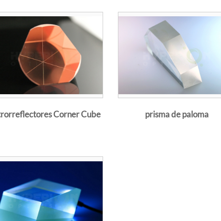
des personalizadas, como un prisma cementado o un tratamie
icies, háganos evaluar su requerimiento, nuestros ingenieros s
darlo.
 ángulo recto giran la luz 90° por reflexión interna desde la h
 superficies de ángulo recto. Cuando el ángulo de incidencia d
rorreflectores Corner Cube
prisma de paloma
a las superficies del ángulo recto, la luz se reflejará en la super
o/aire.
de entrada incide desde la superficie de la hipotenusa, la luz s
en la interfaz vidrio/aire en las superficies de ángulo recto.
l ocurre en la siguiente superficie en ángulo recto.
n con los espejos reflectantes normales, los
prismas de ángulo