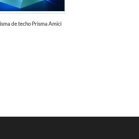
ntar; Además, su tensión mecánica confiable tiene mejor estabi
or lo tanto, los prismas de ángulo recto se han considerado co
isma de techo Prisma Amici
s espejos reflectantes en diversas aplicaciones.
cs suministra una gama de prismas de ángulo recto para cumpl
V-Visible-NIR, con alta calidad de superficie y ángulos de tol
estra selección de materiales va desde BK7, Bak4, sílice fundi
e materiales para su aplicación:
tudes de onda de trabajo de hasta 175 nm aproximadamente, c
ansión térmica, la sílice fundida es la elección correcta con un
más estricto debido a su excelente estabilidad mecánica.