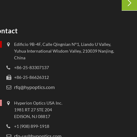

uados y
ntact
cuado para
Edificio 9B-4F, Calle Qingnian N°1, Liando U Valley,
Yuhua International Wisdom Valley, 210039 Nanjing,
China
o de 0.18~8um,
+86-25-83307137
n amplio.
+86-25-86626312
rfq@hypoptics.com
to basados en
se ajustan a
Hyperion Optics USA Inc.
1981 RT 27 STE 204
EDISON, NJ 08817
+1 (908) 899-1918
rfq-us@hypoptics.com