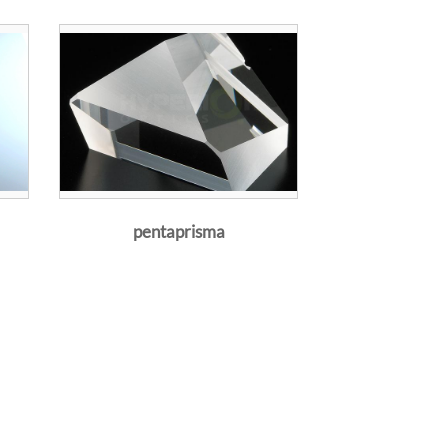
nto adicional
iempre estarán
ipotenusa, o
e la luz es
pentaprisma
ficie de la
e reflejará
 La segunda
 recto
son