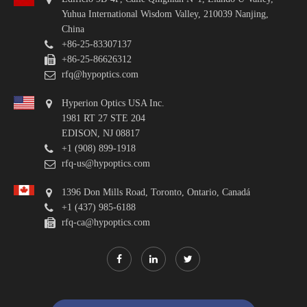
Yuhua International Wisdom Valley, 210039 Nanjing,
China
+86-25-83307137
+86-25-86626312
rfq@hypoptics.com
Hyperion Optics USA Inc.
1981 RT 27 STE 204
EDISON, NJ 08817
+1 (908) 899-1918
rfq-us@hypoptics.com
1396 Don Mills Road, Toronto, Ontario, Canadá
+1 (437) 985-6188
rfq-ca@hypoptics.com