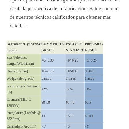
desde la perspectiva de la fabricación. Hable con uno
de nuestros técnicos calificados para obtener más
detalles.
AchromaticCylindrical
COMMERCIAL
FACTORY
PRECISION
Lenses
GRADE
STANDARD
GRADE
Size Tolerance
+0/-0.30
+0/-0.25
+0/-0.25
Length/Width(mm)
Diameter (mm)
+0/-0.15
+0/-0.10
±0.025
Wedge (along axis)
5 mrad
3 mrad
1 mrad
Focal Length Tolerance
±2%
±2%
±1%
(%)
Cosmetic(MIL-C-
80-50
60-40
10-5
13830A)
Irregularity (Lambda @
1 L
1/2 L
1/10 L
632.8nm)
Centration (Arc min)
<5'
<3'
<1'