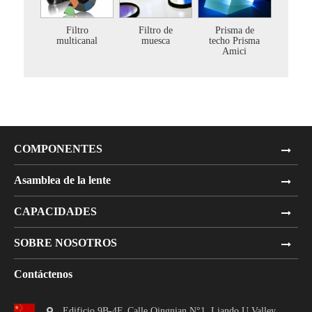
Prisma de
Filtro
Filtro de
techo Prisma
multicanal
muesca
Amici
COMPONENTES
Asamblea de la lente
CAPACIDADES
SOBRE NOSOTROS
Contáctenos
Edificio 9B-4F, Calle Qingnian N°1, Liando U Valley,