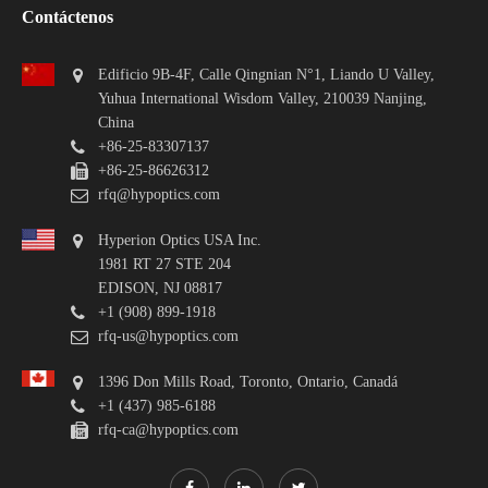
Contáctenos
Edificio 9B-4F, Calle Qingnian N°1, Liando U Valley,
Yuhua International Wisdom Valley, 210039 Nanjing,
China
+86-25-83307137
+86-25-86626312
rfq@hypoptics.com
Hyperion Optics USA Inc.
1981 RT 27 STE 204
EDISON, NJ 08817
+1 (908) 899-1918
rfq-us@hypoptics.com
1396 Don Mills Road, Toronto, Ontario, Canadá
+1 (437) 985-6188
rfq-ca@hypoptics.com