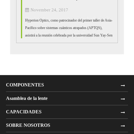
November 24, 2017
Hyperion Optics, como patrocinador del primer taller de Asia-
Pacífico sobre sistemas cuánticos atrapados (APTQS),
asistirá a la reunión celebrada por la universidad Sun Yay-Sen
en Zhong Shan del 8 al 10 de diciembre.
http://www.aptqs.co...
COMPONENTES
Asamblea de la lente
CAPACIDADES
SOBRE NOSOTROS