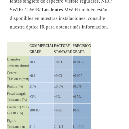
lentes singlete de espectro visible regulares, NIR /
SWIR/ / LWIR/
Los
lentes
MWIR también están
disponibles en nuestras instalaciones, consulte
nuestra óptica IR para obtener más información.
COMMERCIAL
FACTORY
PRECISION
GRADE
STANDARD
GRADE
Diameter
±0.1
±0.03
±0.0125
Tolerance(mm)
Center
±0.1
±0.03
±0.025
Thickness(mm)
Radius (%)
±1%
±0.5%
±0.3%
Focal Length
±3%
±1%
±0.5%
Tolerance (%)
Cosmetic(MIL-
100-80
40-20
10-5
C-13830A)
Figure
Tolerance in
3 - 1
2 - 1/4
1 - 1/10