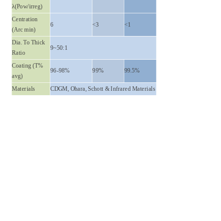
λ(Pow/irreg)
Centration
6
<3
<1
(Arc min)
Dia. To Thick
9~50:1
Ratio
Coating (T%
96-98%
99%
99.5%
avg)
Materials
CDGM, Ohara, Schott & Infrared Materials