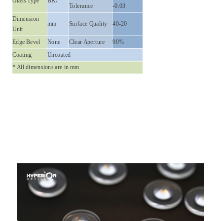
Glass Type
BK7
Tolerance
-0.03
Dimension
mm
Surface Quality
40-20
Unit
Edge Bevel
None
Clear Aperture
90%
Coating
Uncoated
* All dimensions are in mm